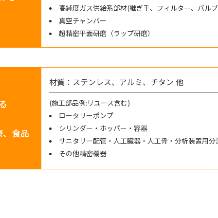
高純度ガス供給系部材(継ぎ手、フィルター、バルブ
真空チャンバー
超精密平面研磨（ラップ研磨）
材質：ステンレス、アルミ、チタン 他
る
(施工部品例:リユース含む)
ロータリーポンプ
シリンダー・ホッパー・容器
療、食品
サニタリー配管・人工臓器・人工骨・分析装置用分
その他精密機器