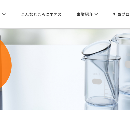
要
こんなところにネオス
事業紹介
社員ブロ
化学薬品（化学品事業）
ネオスの社会貢献
会社概要
沿革
業紹介
ネオスの社会貢献
事務所一覧
シリーズ
ネオスの祖業から
海外拠点
フィランソロピー活動
0
環境方針、品質方針
00
ェントシリーズ