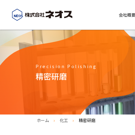
会社概
会社概要
ネオスの事業紹介
精密洗浄 精密研磨（化工事業）
工業用
コーポレートメッセージ
Precision Polishing
化工事業紹介
化学品事
精密研磨
精密洗浄
ALLES
精密研磨
REB-1
化学洗浄
REB-10
現地出張工事
REB-10
ホーム
化工
精密研磨
デタージ