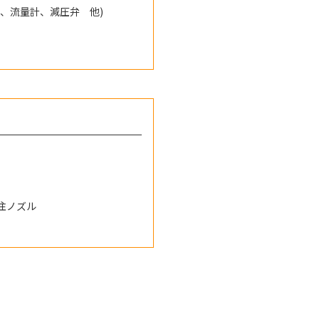
、流量計、減圧弁 他)
注ノズル