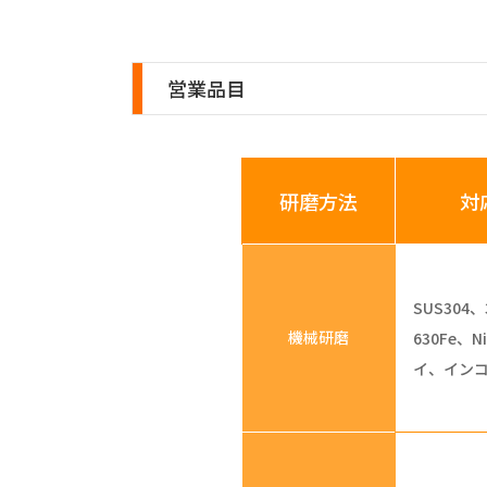
営業品目
研磨方法
対
SUS304、
機械研磨
630Fe、
イ、イン