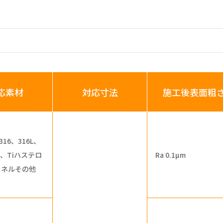
応素材
対応寸法
施工後表面粗
316、316L、
Ni、Tiハステロ
Ra 0.1µm
コネルその他