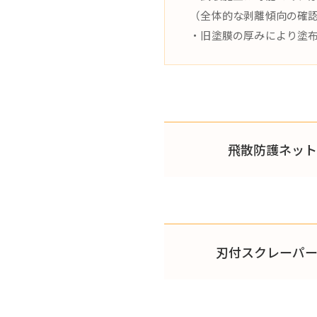
（全体的な剥離傾向の確
・旧塗膜の厚みにより塗
飛散防護ネット
刃付スクレーパ