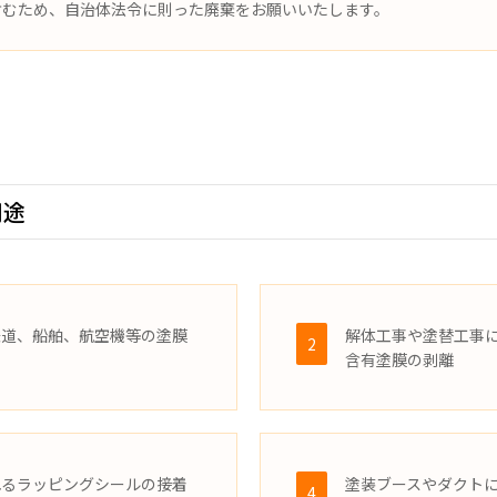
含むため、自治体法令に則った廃棄をお願いいたします。
用途
鉄道、船舶、航空機等の塗膜
解体工事や塗替工事
2
含有塗膜の剥離
れるラッピングシールの接着
塗装ブースやダクト
4