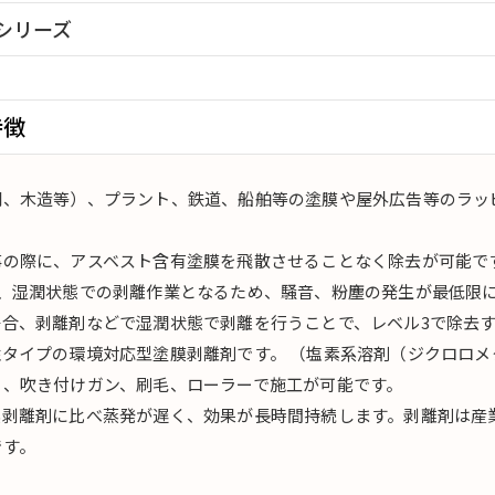
リ工法
シリーズ
シリーズ
スシリーズ
特徴
ェントシリーズ
鋼、木造等）、プラント、鉄道、船舶等の塗膜や屋外広告等のラッ
。
事の際に、アスベスト含有塗膜を飛散させることなく除去が可能で
せ、湿潤状態での剥離作業となるため、騒音、粉塵の発生が最低限
場合、剥離剤などで湿潤状態で剥離を行うことで、レベル3で除去
タイプの環境対応型塗膜剥離剤です。 （塩素系溶剤（ジクロロメ
ー、吹き付けガン、刷毛、ローラーで施工が可能です。
系剥離剤に比べ蒸発が遅く、効果が長時間持続します。剥離剤は産
です。