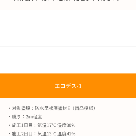
エコデス-1
・対象塗膜：防水型複層塗材E（凹凸模様）
・膜厚：2㎜程度
・施工1日目：気温17℃ 湿度80%
・施工2日目：気温13℃ 湿度41%