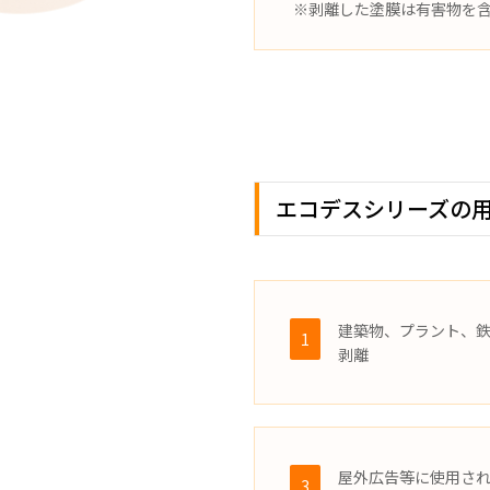
※剥離した塗膜は有害物を
エコデスシリーズの
建築物、プラント、
1
剥離
屋外広告等に使用さ
3