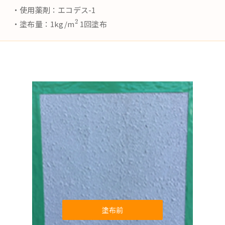
・使用薬剤：エコデス-1
2
・塗布量：1kg/m
1回塗布
塗布前