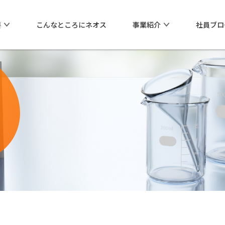
要
こんなところにネオス
事業紹介
社員ブロ
化学薬品（化学品事業）
ネオスの社会貢献
会社概要
沿革
業紹介
ネオスの社会貢献
事務所一覧
シリーズ
ネオスの祖業から
海外拠点
フィランソロピー活動
0
環境方針、品質方針
00
ェントシリーズ