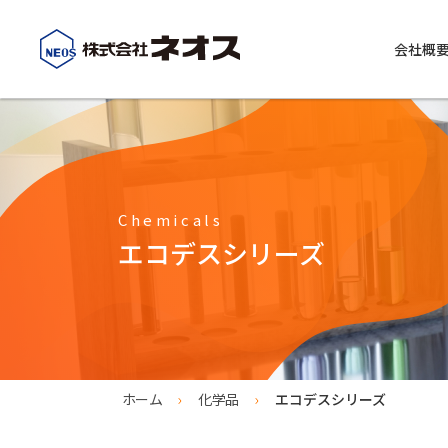
会社概
会社概要
ネオスの事業紹介
精密洗浄 精密研磨（化工事業）
工業用
コーポレートメッセージ
Chemicals
化工事業紹介
化学品事
エコデスシリーズ
精密洗浄
ALLES
精密研磨
REB-1
化学洗浄
REB-10
現地出張工事
REB-10
ホーム
化学品
エコデスシリーズ
デタージ