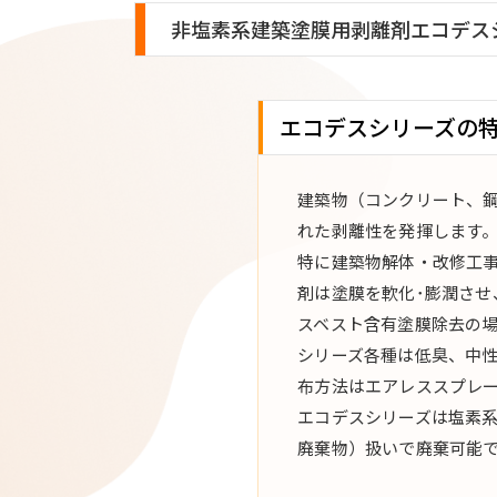
ネオハク
非塩素系建築塗膜用剥離剤エコデス
エコデス
フリリー
エコデスシリーズの
フタージ
建築物（コンクリート、
れた剥離性を発揮します
特に建築物解体・改修工
剤は塗膜を軟化･膨潤さ
スベスト含有塗膜除去の
シリーズ各種は低臭、中性
布方法はエアレススプレ
エコデスシリーズは塩素
廃棄物）扱いで廃棄可能