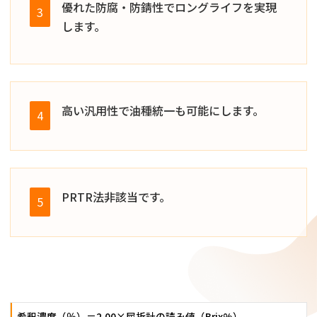
優れた防腐・防錆性でロングライフを実現
3
します。
高い汎用性で油種統一も可能にします。
4
PRTR法非該当です。
5
希釈濃度（％）＝2.00×屈折計の読み値（Brix%）