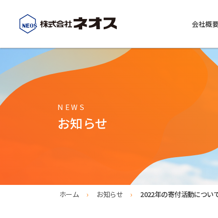
会社概
会社概要
ネオスの事業紹介
精密洗浄 精密研磨（化工事業）
工業用
コーポレートメッセージ
NEWS
化工事業紹介
化学品事
お知らせ
精密洗浄
ALLES
精密研磨
REB-1
化学洗浄
REB-10
現地出張工事
REB-10
ホーム
お知らせ
2022年の寄付活動につい
デタージ