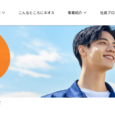
要
こんなところにネオス
事業紹介
社員ブロ
化学薬品（化学品事業）
ネオスの社会貢献
会社概要
沿革
業紹介
ネオスの社会貢献
事務所一覧
シリーズ
ネオスの祖業から
海外拠点
フィランソロピー活動
0
環境方針、品質方針
00
て
ェントシリーズ