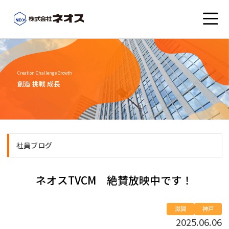
会社概要
Creation Challenge Growth
創造 挑戦 成長
こんなところにネオス
事業紹介
社員ブログ
社員ブログ
ネオスTVCM 絶賛放映中です！
お知らせ
滋賀
神戸
2025.06.06